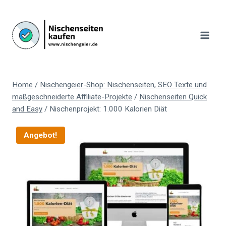
Zum
Inhalt
springen
Home
/
Nischengeier-Shop: Nischenseiten, SEO Texte und
maßgeschneiderte Affiliate-Projekte
/
Nischenseiten Quick
and Easy
/
Nischenprojekt: 1.000 Kalorien Diät
Angebot!