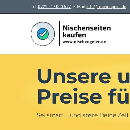
Zum
Tel:
0721 - 47 000 577
E-Mail:
info@nischengeier.de
Inhalt
springen
Unsere 
Preise f
Sei smart … und spare Deine Zeit