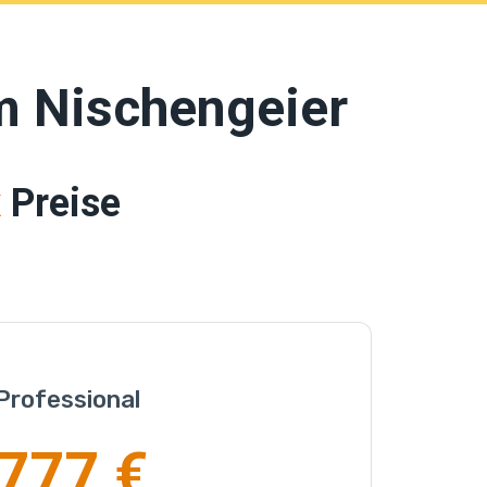
m Nischengeier
x
Preise
Professional
777 €