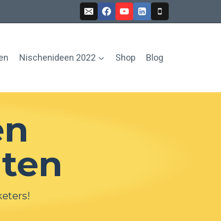
fen
Nischenideen 2022
Shop
Blog
en
iten
keters!