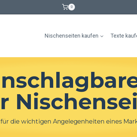
0
Nischenseiten kaufen
Texte kau
unschlagbar
ür Nischense
 für die wichtigen Angelegenheiten eines Mar